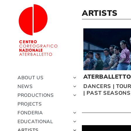
Skip
to
ARTISTS
content
ATERBALLETT
ABOUT US
DANCERS
|
TOUR
NEWS
|
PAST SEASONS
PRODUCTIONS
PROJECTS
FONDERIA
EDUCATIONAL
ARTISTS