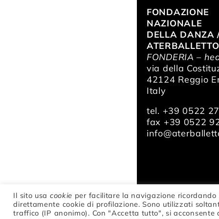
FONDAZIONE
NAZIONALE
DELLA DANZA 
ATERBALLETT
FONDERIA – hea
via della Costitu
42124 Reggio Em
Italy
tel. +39 0522 2
fax +39 0522 9
info@aterballetto
Il sito usa
cookie
per facilitare la navigazione ricordando 
© Fondazione Na
direttamente cookie di profilazione. Sono utilizzati soltant
IT02047370354
traffico (IP anonimo). Con "Accetta tutto", si acconsente 