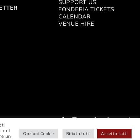
SUPPORT US
ETTER
FONDERIA TICKETS
CALENDAR
VENUE HIRE
ati
i del
Opzioni Cookie
Rifiuta tutti
Accetta tutti
re un