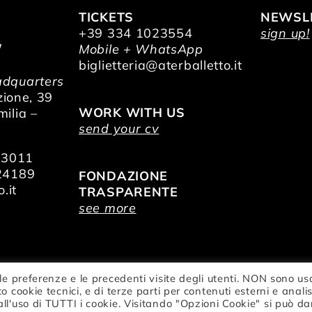
TICKETS
NEWSL
+39 334 1023554
sign up!
/
Mobile + WhatsApp
O
biglietteria@aterballetto.it
dquarters
zione, 39
WORK WITH US
ilia –
send your cv
73011
24189
FONDAZIONE
.it
TRASPARENTE
see more
le preferenze e le precedenti visite degli utenti. NON sono us
zionale della Danza Aterballetto | VAT Nr.
o cookie tecnici, e di terze parti per contenuti esterni e analis
 |
privacy
all'uso di TUTTI i cookie. Visitando "Opzioni Cookie" si può da