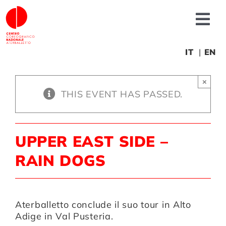
Skip
to
Tog
content
Nav
About us
IT
EN
×
News
THIS EVENT HAS PASSED.
Productions
UPPER EAST SIDE –
Projects
RAIN DOGS
Fonderia
Aterballetto conclude il suo tour in Alto
Adige in Val Pusteria.
Educational