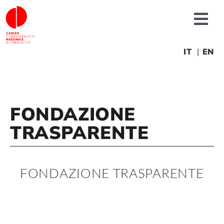
Skip
to
Tog
content
Nav
About us
IT
EN
News
FONDAZIONE
Productions
TRASPARENTE
Projects
FONDAZIONE TRASPARENTE
Fonderia
Educational