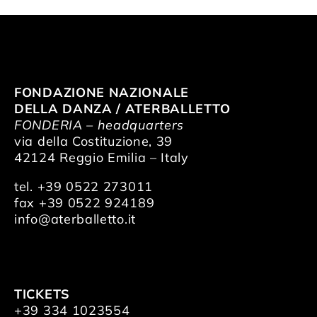
Artists
Support us
FONDAZIONE NAZIONALE
DELLA DANZA / ATERBALLETTO
FONDERIA – headquarters
Calendar
via della Costituzione, 39
42124 Reggio Emilia – Italy
tel. +39 0522 273011
fax +39 0522 924189
info@aterballetto.it
TICKETS
+39 334 1023554