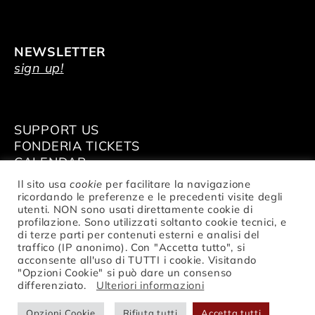
NEWSLETTER
sign up!
SUPPORT US
FONDERIA TICKETS
CALENDAR
VENUE HIRE
Il sito usa
cookie
per facilitare la navigazione
ricordando le preferenze e le precedenti visite degli
utenti. NON sono usati direttamente cookie di
profilazione. Sono utilizzati soltanto cookie tecnici, e
di terze parti per contenuti esterni e analisi del
traffico (IP anonimo). Con "Accetta tutto", si
© Fondazione Nazionale della Danza
acconsente all'uso di TUTTI i cookie. Visitando
Aterballetto | VAT Nr. IT02047370354 |
"Opzioni Cookie" si può dare un consenso
privacy
differenziato.
Ulteriori informazioni
Opzioni Cookie
Rifiuta tutti
Accetta tutti