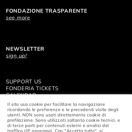
FONDAZIONE TRASPARENTE
see more
NEWSLETTER
sign up!
SUPPORT US
FONDERIA TICKETS
CALENDAR
VENUE HIRE
Il sito usa
cookie
per facilitare la navigazione
ricordando le preferenze e le precedenti visite degli
utenti. NON sono usati direttamente cookie di
profilazione. Sono utilizzati soltanto cookie tecnici, e
di terze parti per contenuti esterni e analisi del
traffico (IP anonimo). Con "Accetta tutto", si