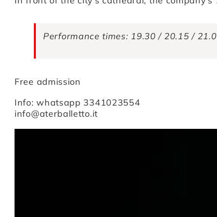
In front of the city’s cathedral, the company’
Artists
Performance times: 19.30 / 20.15 / 21.
Support us
Free admission
Calendar
Info: whatsapp 3341023554
info@aterballetto.it