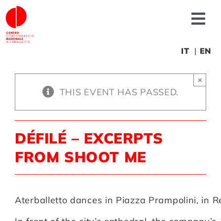
Skip
to
Tog
content
Nav
About us
IT
EN
×
News
THIS EVENT HAS PASSED.
Productions
DÉFILÉ – EXCERPTS
Projects
FROM SHOOT ME
Fonderia
Aterballetto dances in Piazza Prampolini, in R
Educational