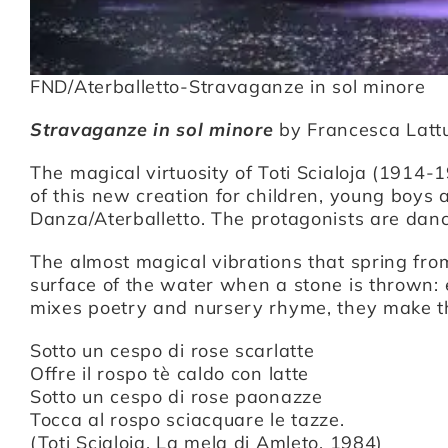
FND/Aterballetto-Stravaganze in sol minore
Stravaganze in sol minore
by Francesca Lattu
The magical virtuosity of Toti Scialoja (1914-1
of this new creation for children, young boys 
Danza/Aterballetto. The protagonists are dance
The almost magical vibrations that spring from 
surface of the water when a stone is thrown: e
mixes poetry and nursery rhyme, they make th
Sotto un cespo di rose scarlatte
Offre il rospo tè caldo con latte
Sotto un cespo di rose paonazze
Tocca al rospo sciacquare le tazze.
(Toti Scialoja, La mela di Amleto, 1984)