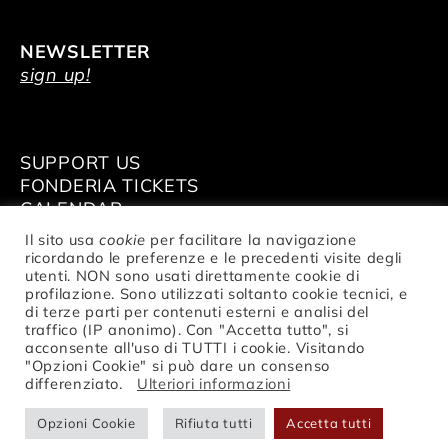
NEWSLETTER
sign up!
SUPPORT US
FONDERIA TICKETS
CALENDAR
VENUE HIRE
Il sito usa
cookie
per facilitare la navigazione
ricordando le preferenze e le precedenti visite degli
utenti. NON sono usati direttamente cookie di
profilazione. Sono utilizzati soltanto cookie tecnici, e
di terze parti per contenuti esterni e analisi del
traffico (IP anonimo). Con "Accetta tutto", si
© Fondazione Nazionale della Danza
acconsente all'uso di TUTTI i cookie. Visitando
Aterballetto | VAT Nr. IT02047370354 |
"Opzioni Cookie" si può dare un consenso
privacy
differenziato.
Ulteriori informazioni
Opzioni Cookie
Rifiuta tutti
Accetta tutti