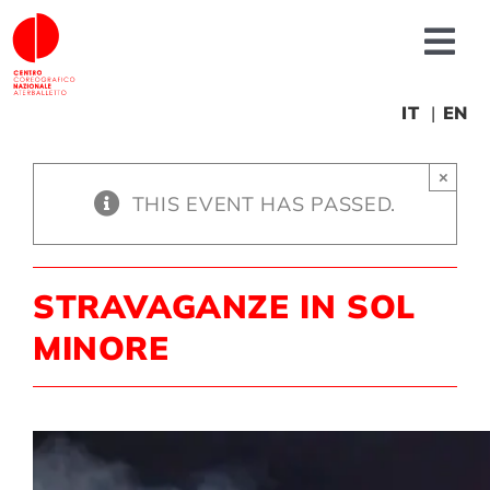
Skip
to
Tog
content
Nav
About us
IT
EN
×
News
THIS EVENT HAS PASSED.
Productions
STRAVAGANZE IN SOL
Projects
MINORE
Fonderia
Educational