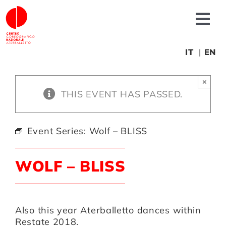
Skip
to
Tog
content
Nav
About us
IT
EN
×
News
THIS EVENT HAS PASSED.
Productions
Event Series:
Wolf – BLISS
Projects
WOLF – BLISS
Fonderia
Also this year Aterballetto dances within
Restate 2018.
Educational