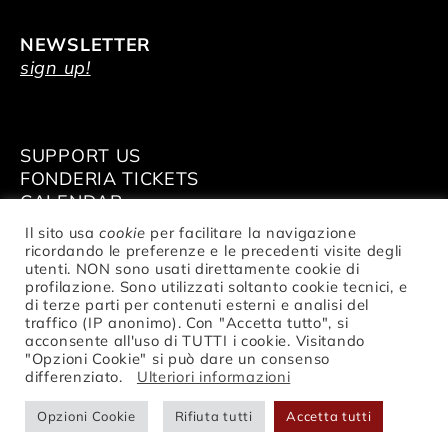
NEWSLETTER
sign up!
SUPPORT US
FONDERIA TICKETS
CALENDAR
VENUE HIRE
Il sito usa
cookie
per facilitare la navigazione
ricordando le preferenze e le precedenti visite degli
utenti. NON sono usati direttamente cookie di
profilazione. Sono utilizzati soltanto cookie tecnici, e
di terze parti per contenuti esterni e analisi del
traffico (IP anonimo). Con "Accetta tutto", si
© Fondazione Nazionale della Danza
acconsente all'uso di TUTTI i cookie. Visitando
Aterballetto | VAT Nr. IT02047370354 |
"Opzioni Cookie" si può dare un consenso
privacy
differenziato.
Ulteriori informazioni
Opzioni Cookie
Rifiuta tutti
Accetta tutti