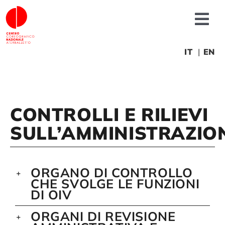
Skip
to
Tog
content
Nav
About us
IT
EN
News
CONTROLLI E RILIEVI
Productions
SULL’AMMINISTRAZIO
Projects
ORGANO DI CONTROLLO
CHE SVOLGE LE FUNZIONI
Fonderia
DI OIV
ORGANI DI REVISIONE
Educational