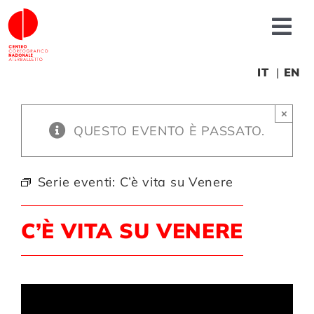
Salta
al
Tog
contenuto
Nav
Chi siamo
IT
EN
×
News
QUESTO EVENTO È PASSATO.
Produzioni
Serie eventi:
C’è vita su Venere
Progetti
C’È VITA SU VENERE
Fonderia
Formazione