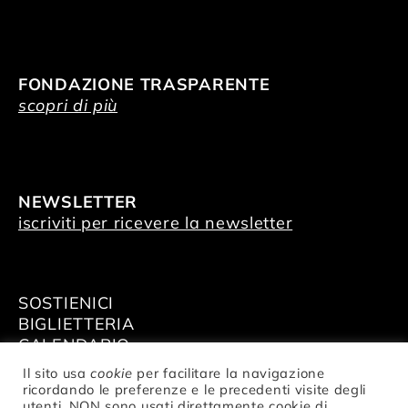
FONDAZIONE TRASPARENTE
scopri di più
NEWSLETTER
iscriviti per ricevere la newsletter
SOSTIENICI
BIGLIETTERIA
CALENDARIO
AFFITTA GLI SPAZI
Il sito usa
cookie
per facilitare la navigazione
ricordando le preferenze e le precedenti visite degli
utenti. NON sono usati direttamente cookie di