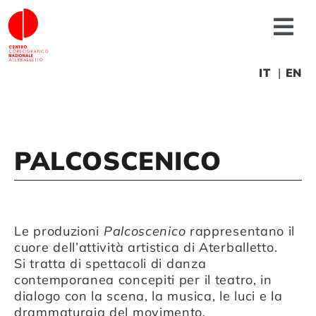
Salta
al
Tog
contenuto
Nav
Chi siamo
IT
EN
News
PALCOSCENICO
Produzioni
Progetti
Le produzioni
Palcoscenico
rappresentano il
cuore dell’attività artistica di Aterballetto.
Fonderia
Si tratta di spettacoli di danza
contemporanea concepiti per il teatro, in
dialogo con la scena, la musica, le luci e la
Formazione
drammaturgia del movimento.