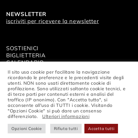
NEWSLETTER
iscriviti per ricevere la newsletter
SOSTIENICI
BIGLIETTERIA
CALENDARIO
AFFITTA GLI SPAZI
Il sito usa
cookie
per facilitare la navigazione
ricordando le preferenze e le precedenti visite degli
utenti. NON sono usati direttamente cookie di
profilazione. Sono utilizzati soltanto cookie tecnici, e
di terze parti per contenuti esterni e analisi del
traffico (IP anonimo). Con "Accetta tutto", si
© Fondazione Nazionale della Danza
acconsente all'uso di TUTTI i cookie. Visitando
Aterballetto | C. F. / P.IVA 02047370354 |
"Opzioni Cookie" si può dare un consenso
privacy
differenziato.
Ulteriori informazioni
Opzioni Cookie
Rifiuta tutti
Accetta tutti