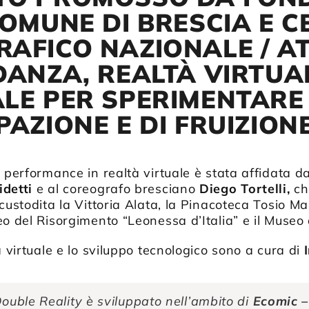
COMUNE DI BRESCIA E 
AFICO NAZIONALE / A
DANZA, REALTÀ VIRTUA
LE PER SPERIMENTARE
AZIONE E DI FRUIZIONE
i performance in realtà virtuale è stata affidata d
idetti
e al coreografo bresciano
Diego Tortelli,
ch
custodita la Vittoria Alata, la Pinacoteca Tosio Mar
o del Risorgimento “Leonessa d’Italia” e il Museo d
à virtuale e lo sviluppo tecnologico sono a cura di
ouble Reality
è sviluppato nell’ambito di
Ecomic –