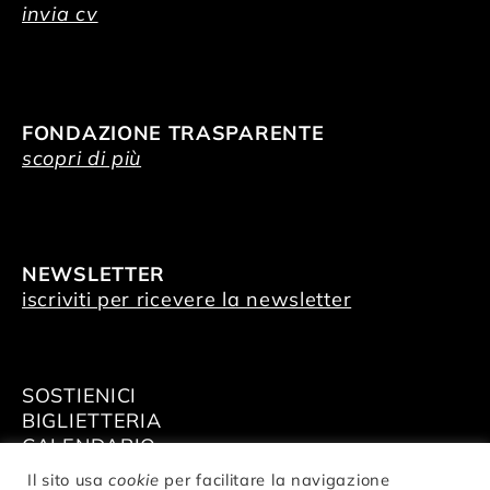
invia cv
FONDAZIONE TRASPARENTE
scopri di più
NEWSLETTER
iscriviti per ricevere la newsletter
SOSTIENICI
BIGLIETTERIA
CALENDARIO
AFFITTA GLI SPAZI
Il sito usa
cookie
per facilitare la navigazione