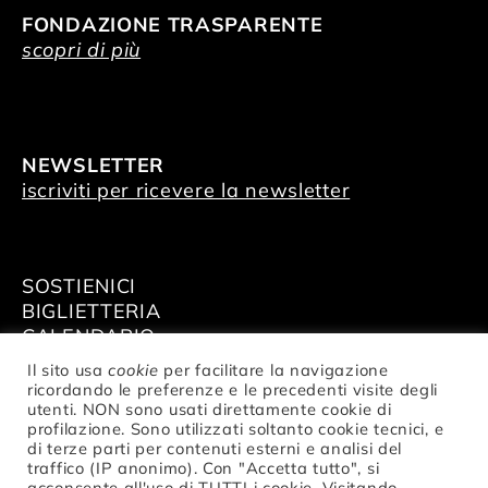
FONDAZIONE TRASPARENTE
scopri di più
NEWSLETTER
iscriviti per ricevere la newsletter
SOSTIENICI
BIGLIETTERIA
CALENDARIO
AFFITTA GLI SPAZI
Il sito usa
cookie
per facilitare la navigazione
ricordando le preferenze e le precedenti visite degli
utenti. NON sono usati direttamente cookie di
profilazione. Sono utilizzati soltanto cookie tecnici, e
di terze parti per contenuti esterni e analisi del
traffico (IP anonimo). Con "Accetta tutto", si
© Fondazione Nazionale della Danza
acconsente all'uso di TUTTI i cookie. Visitando