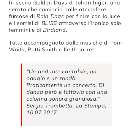
In scena
Golden Days
di
Johan Inger
, una
serata che comincia dalle atmosfere
fumose di
Rain Dogs
per finire con la luce
Compagnia
e i sorrisi di
BLISS
attraverso l’ironico solo
femminile di
Birdland
.
Sostienici
Tutto accompagnato dalle musiche di Tom
Waits, Patti Smith e Keith Jarrett.
Calendario
“Un andante cantabile, un
adagio e un rondò.
Praticamente un concerto. Di
danza però e tuttavia con una
colonna sonora grandiosa.”
Sergio Trombetta, La Stampa,
10.07.2017