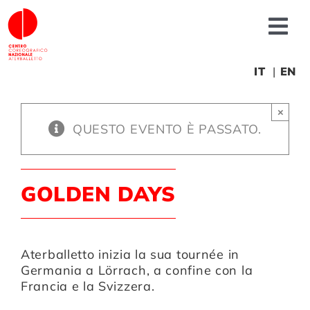
Salta
al
Tog
contenuto
Nav
Chi siamo
IT
EN
×
News
QUESTO EVENTO È PASSATO.
Produzioni
GOLDEN DAYS
Progetti
Aterballetto inizia la sua tournée in
Fonderia
Germania a Lörrach, a confine con la
Francia e la Svizzera.
Formazione