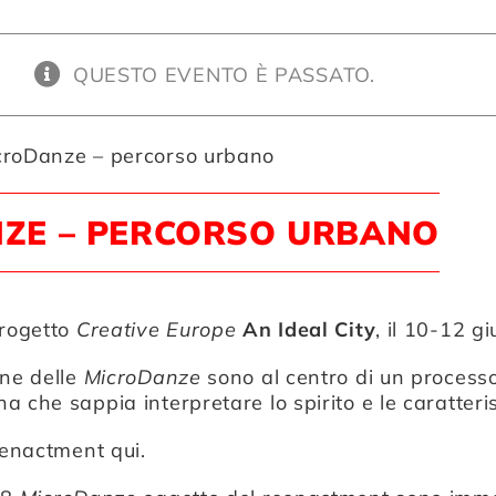
QUESTO EVENTO È PASSATO.
croDanze – percorso urbano
ZE – PERCORSO URBANO
progetto
Creative Europe
An Ideal City
, il 10-12 g
une delle
MicroDanze
sono al centro di un process
 che sappia interpretare lo spirito e le caratteris
eenactment qui.