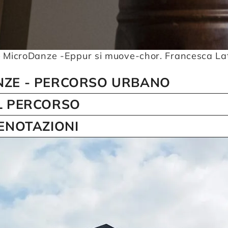
– MicroDanze -Eppur si muove-chor. Francesca Lat
ZE - PERCORSO URBANO
L PERCORSO
RENOTAZIONI