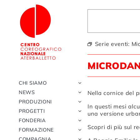
Salta
al
contenuto
Serie eventi:
Mi
MICRODAN
CHI SIAMO
NEWS
Nella cornice del 
PRODUZIONI
In questi mesi alc
PROGETTI
una versione urbana
FONDERIA
Scopri di più sul r
FORMAZIONE
COMPAGNIA