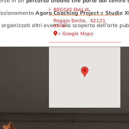
erse in un
percorso urbano che parte dal centro st
REGGIO EMILIA
erfezionamento
Agora Coaching Project
e
Studio X
Reggio Emilia
,
42121
organizzati altri eventi alla scoperta dell’arte pub
Italia
+ Google Maps