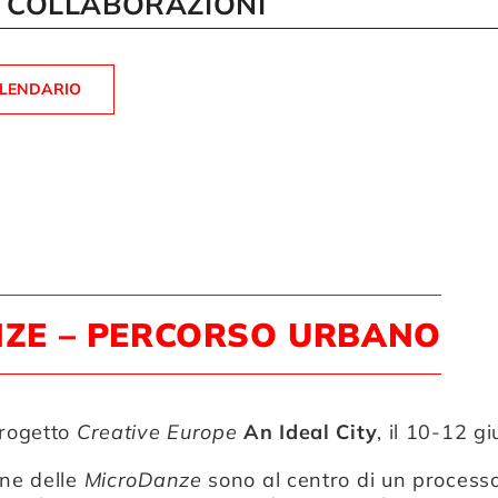
E COLLABORAZIONI
ALENDARIO
ZE – PERCORSO URBANO
progetto
Creative Europe
An Ideal City
, il 10-12 g
une delle
MicroDanze
sono al centro di un process