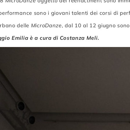
 8
MicroDanze
oggetto del reenactment sono imm
 performance sono i giovani talenti dei corsi di p
urbano delle
MicroDanze
, dal 10 al 12 giugno sono 
ggio Emilia è a cura di Costanza Meli.