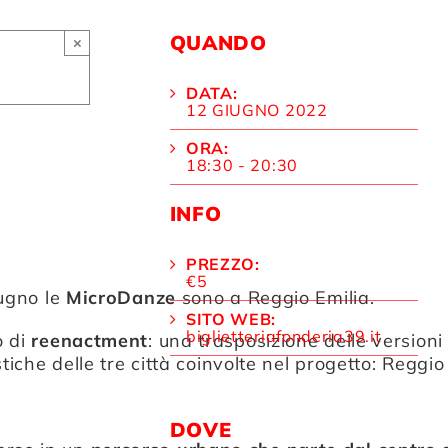
QUANDO
×
DATA:
12 GIUGNO 2022
ORA:
18:30 - 20:30
INFO
PREZZO:
€5
iugno le
MicroDanze
sono a Reggio Emilia.
SITO WEB:
biglietteriafonderia39.it
o di
reenactment
: una trasposizione delle versioni
tiche delle tre città coinvolte nel progetto: Reggio
DOVE