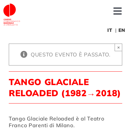
Salta
al
Tog
contenuto
Nav
Chi siamo
IT
EN
×
News
QUESTO EVENTO È PASSATO.
Produzioni
TANGO GLACIALE
Progetti
RELOADED (1982→2018)
Fonderia
Tango Glaciale Reloaded
è al Teatro
Franco Parenti di Milano.
Formazione