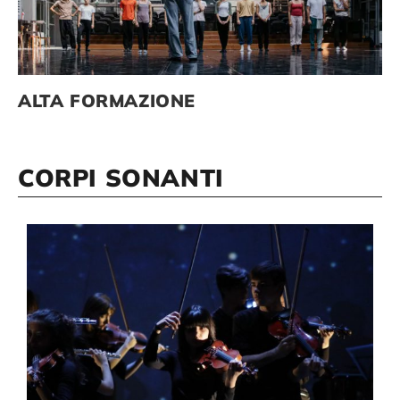
Compagnia
ALTA FORMAZIONE
Sostienici
CORPI SONANTI
Calendario
View
Larger
Image