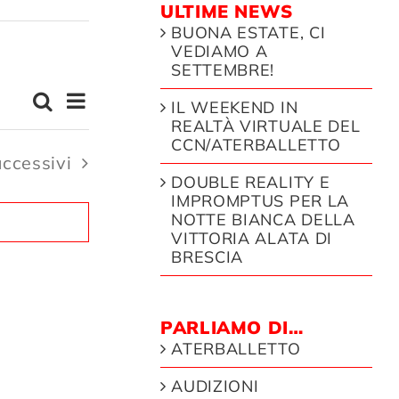
ULTIME NEWS
BUONA ESTATE, CI
VEDIAMO A
SETTEMBRE!
EVENTO
Cerca
IL WEEKEND IN
EVENTI
Sommario
VISTE
REALTÀ VIRTUALE DEL
RICERCA
CCN/ATERBALLETTO
NAVIGAZIONE
venti
uccessivi
E
DOUBLE REALITY E
IMPROMPTUS PER LA
VISTE
NOTTE BIANCA DELLA
NAVIGAZIONE
VITTORIA ALATA DI
BRESCIA
PARLIAMO DI…
ATERBALLETTO
AUDIZIONI