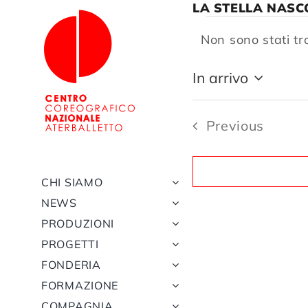
Salta
LA STELLA NASC
al
EVENTI
contenuto
Non sono stati tro
Notice
In arrivo
Select
date.
Previous
Eventi
CHI SIAMO
NEWS
PRODUZIONI
PROGETTI
FONDERIA
FORMAZIONE
COMPAGNIA