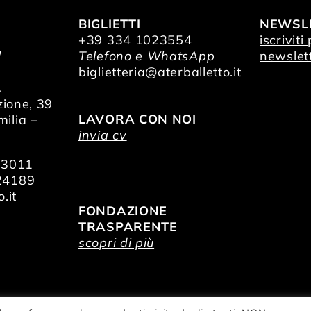
BIGLIETTI
NEWSL
+39 334 1023554
iscriviti
/
Telefono e WhatsApp
newslet
O
biglietteria@aterballetto.it
A
zione, 39
LAVORA CON NOI
ilia –
invia cv
73011
24189
.it
FONDAZIONE
TRASPARENTE
scopri di più