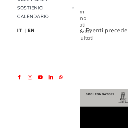
SOSTIENICI
Non
CALENDARIO
sono
stati
Notice
Eventi
precede
IT
EN
trovati
risultati.
SOCI FONDATORI