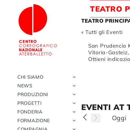
Salta
TEATRO P
al
contenuto
TEATRO PRINCIP
« Tutti gli Eventi
Indirizzo
San Prudencio 
Vitoria-Gasteiz
,
Ottieni indicazi
CHI SIAMO
NEWS
PRODUZIONI
PROGETTI
EVENTI AT 
FONDERIA
Oggi
FORMAZIONE
COMPAGNIA