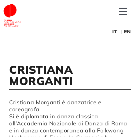
Salta
al
Tog
contenuto
Nav
Chi siamo
IT
EN
News
CRISTIANA
Produzioni
MORGANTI
Progetti
Cristiana Morganti è danzatrice e
coreografa.
Fonderia
Si è diplomata in danza classica
all’Accademia Nazionale di Danza di Roma
e in danza contemporanea alla Folkwang
Formazione