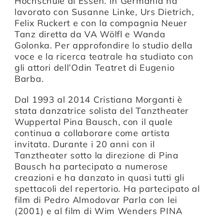
Hochschule di Essen. In Germania ha
lavorato con Susanne Linke, Urs Dietrich,
Felix Ruckert e con la compagnia Neuer
Compagnia
Tanz diretta da VA Wölfl e Wanda
Golonka. Per approfondire lo studio della
voce e la ricerca teatrale ha studiato con
Sostienici
gli attori dell’Odin Teatret di Eugenio
Barba.
Calendario
Dal 1993 al 2014 Cristiana Morganti è
stata danzatrice solista del Tanztheater
Wuppertal Pina Bausch, con il quale
continua a collaborare come artista
invitata. Durante i 20 anni con il
Tanztheater sotto la direzione di Pina
Bausch ha partecipato a numerose
creazioni e ha danzato in quasi tutti gli
spettacoli del repertorio. Ha partecipato al
film di Pedro Almodovar Parla con lei
(2001) e al film di Wim Wenders PINA