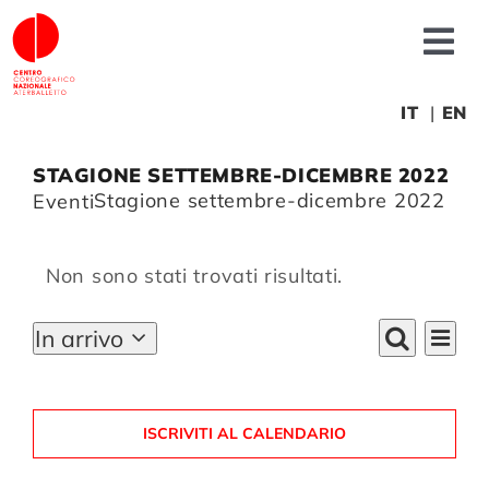
Salta
al
Tog
contenuto
Nav
Chi siamo
IT
EN
STAGIONE SETTEMBRE-DICEMBRE 2022
News
Stagione settembre-dicembre 2022
Eventi
EVENTI
Produzioni
Non sono stati trovati risultati.
Notice
Progetti
EV
In arrivo
EVENT
Mappa
Cerca
Select
VI
date.
RICER
NA
Fonderia
E
ISCRIVITI AL CALENDARIO
VISTE
Formazione