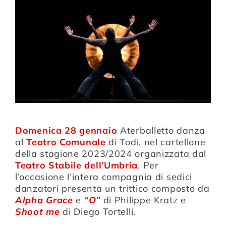
Compagnia
Sostienici
Calendario
Domenica 28 gennaio
Aterballetto danza
al
Teatro Comunale
di Todi, nel cartellone
della stagione 2023/2024 organizzata dal
Teatro Stabile dell’Umbria
. Per
l’occasione l’intera compagnia di sedici
danzatori presenta un trittico composto da
Alpha Grace
e
“O”
di Philippe Kratz e
Shoot me
di Diego Tortelli.