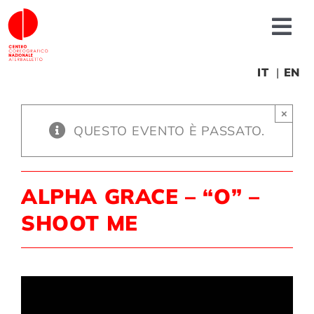
Salta
al
Tog
contenuto
Nav
Chi siamo
IT
EN
×
News
QUESTO EVENTO È PASSATO.
Produzioni
ALPHA GRACE – “O” –
Progetti
SHOOT ME
Fonderia
Formazione