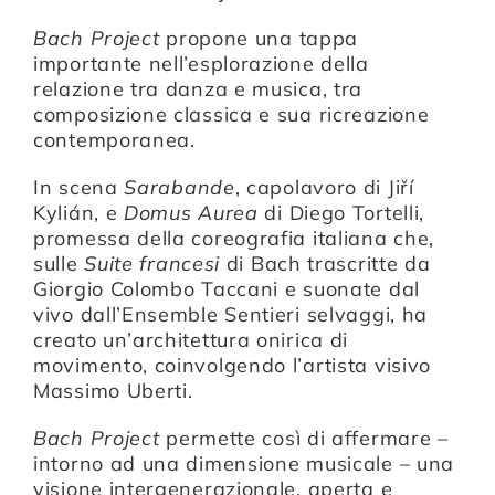
Bach Project
propone una tappa
importante nell’esplorazione della
Compagnia
relazione tra danza e musica, tra
composizione classica e sua ricreazione
contemporanea.
Sostienici
In scena
Sarabande
, capolavoro di
Jiří
Kylián
, e
Domus Aurea
di
Diego Tortelli
,
Calendario
promessa della coreografia italiana che,
sulle
Suite francesi
di Bach trascritte da
Giorgio Colombo Taccani e suonate dal
vivo dall’Ensemble Sentieri selvaggi, ha
creato un’architettura onirica di
movimento, coinvolgendo l’artista visivo
Massimo Uberti.
Bach Project
permette così di affermare –
intorno ad una dimensione musicale – una
visione intergenerazionale, aperta e