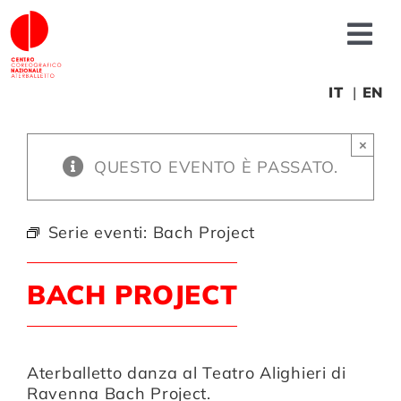
Salta
al
Tog
contenuto
Nav
Chi siamo
IT
EN
×
News
QUESTO EVENTO È PASSATO.
Produzioni
Serie eventi:
Bach Project
Progetti
BACH PROJECT
Fonderia
Aterballetto danza al Teatro Alighieri di
Ravenna
Bach Project
.
Formazione