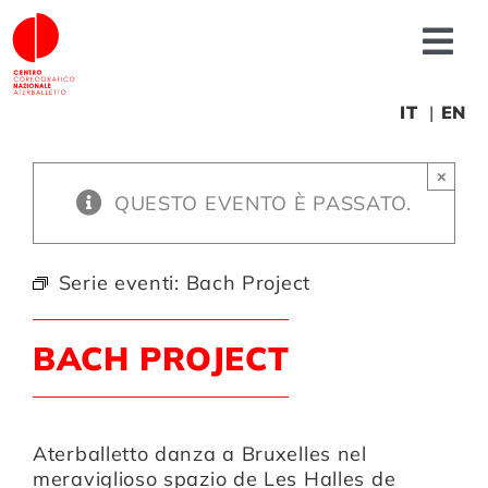
Salta
al
Tog
contenuto
Nav
Chi siamo
IT
EN
×
News
QUESTO EVENTO È PASSATO.
Produzioni
Serie eventi:
Bach Project
Progetti
BACH PROJECT
Fonderia
Aterballetto danza a Bruxelles nel
meraviglioso spazio de Les Halles de
Formazione