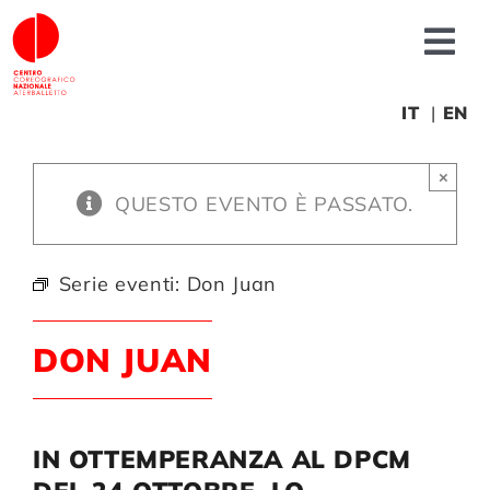
Salta
al
Tog
contenuto
Nav
Chi siamo
IT
EN
×
News
QUESTO EVENTO È PASSATO.
Produzioni
Serie eventi:
Don Juan
Progetti
DON JUAN
Fonderia
IN OTTEMPERANZA AL DPCM
Formazione