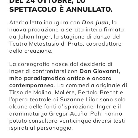
DEL 24 OTTOBRE, LO
SPETTACOLO È ANNULLATO.
Compagnia
Aterballetto inaugura con
Don Juan
, la
nuova produzione a serata intera firmata
da
Johan Inger
, la stagione di danza del
Sostienici
Teatro Metastasio di Prato, coproduttore
della creazione.
Calendario
La coreografia nasce dal desiderio di
Inger di confrontarsi con
Don Giovanni,
mito paradigmatico antico e ancora
contemporaneo
. La commedia originale di
Tirso de Molina, Molière, Bertold Brecht e
l’opera teatrale di Suzanne Lilar sono solo
alcune delle fonti d’ispirazione: Inger e il
drammaturgo Gregor Acuña-Pohl hanno
potuto consultare venticinque diversi testi
ispirati al personaggio.