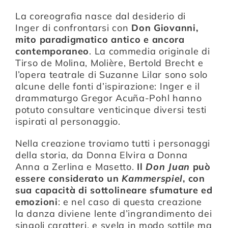
La coreografia nasce dal desiderio di
Inger di confrontarsi con
Don Giovanni,
Compagnia
mito paradigmatico antico e ancora
contemporaneo
. La commedia originale di
Tirso de Molina, Molière, Bertold Brecht e
Sostienici
l’opera teatrale di Suzanne Lilar sono solo
alcune delle fonti d’ispirazione: Inger e il
drammaturgo Gregor Acuña-Pohl hanno
Calendario
potuto consultare venticinque diversi testi
ispirati al personaggio.
Nella creazione troviamo tutti i personaggi
della storia, da Donna Elvira a Donna
Anna a Zerlina e Masetto.
Il
Don Juan
può
essere considerato un
Kammerspiel
, con
sua capacità di sottolineare sfumature ed
emozioni
: e nel caso di questa creazione
la danza diviene lente d’ingrandimento dei
singoli caratteri, e svela in modo sottile ma