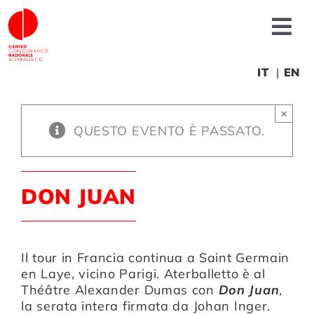
Salta
al
Tog
contenuto
Nav
Chi siamo
IT
EN
×
News
QUESTO EVENTO È PASSATO.
Produzioni
DON JUAN
Progetti
Il tour in Francia continua a Saint Germain
Fonderia
en Laye, vicino Parigi. Aterballetto è al
Théâtre Alexander Dumas con
Don Juan
,
la serata intera firmata da
Johan Inger.
Formazione