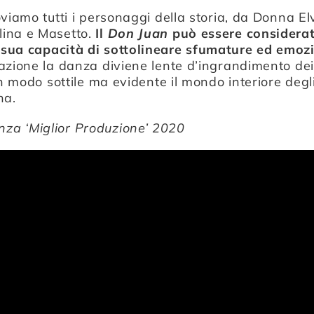
viamo tutti i personaggi della storia, da Donna El
ina e Masetto.
Il
Don Juan
può essere considera
 sua capacità di sottolineare sfumature ed emoz
azione la danza diviene lente d’ingrandimento dei
in modo sottile ma evidente il mondo interiore degl
na.
a ‘Miglior Produzione’ 2020