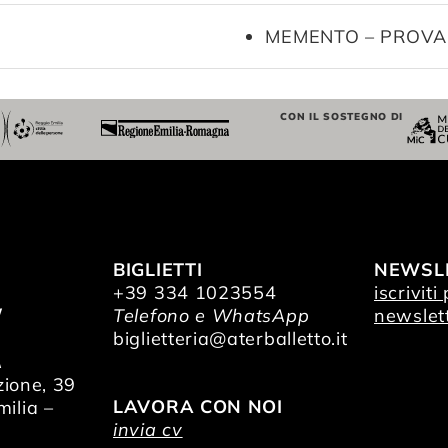
MEMENTO – PROVA
CON IL SOSTEGNO DI
BIGLIETTI
NEWSL
+39 334 1023554
iscriviti
/
Telefono e WhatsApp
newslet
O
biglietteria@aterballetto.it
A
zione, 39
LAVORA CON NOI
ilia –
invia cv