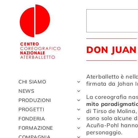
Salta
al
contenuto
DON JUAN
Aterballetto è nel
CHI SIAMO
firmata da
Johan I
NEWS
La coreografia nas
PRODUZIONI
mito paradigmati
PROGETTI
di Tirso de Molina,
sono solo alcune d
FONDERIA
Acuña-Pohl hanno p
FORMAZIONE
personaggio.
COMPAGNIA