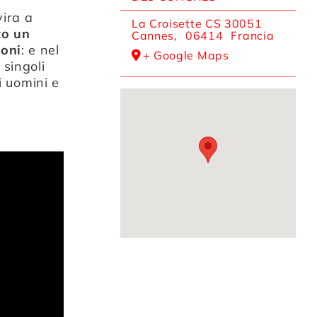
vira a
La Croisette CS 30051
to un
Cannes
,
06414
Francia
ioni
: e nel
+ Google Maps
 singoli
i uomini e