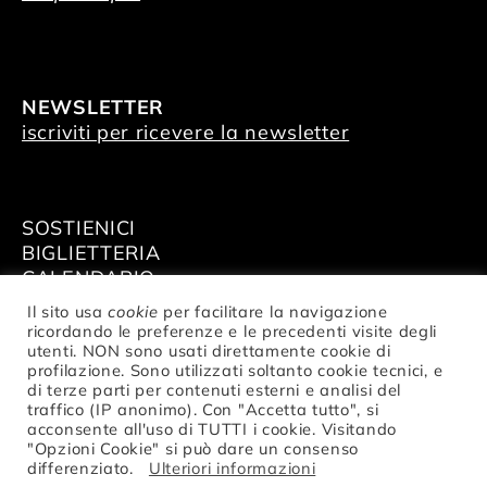
NEWSLETTER
iscriviti per ricevere la newsletter
SOSTIENICI
BIGLIETTERIA
CALENDARIO
AFFITTA GLI SPAZI
Il sito usa
cookie
per facilitare la navigazione
ricordando le preferenze e le precedenti visite degli
utenti. NON sono usati direttamente cookie di
profilazione. Sono utilizzati soltanto cookie tecnici, e
di terze parti per contenuti esterni e analisi del
traffico (IP anonimo). Con "Accetta tutto", si
© Fondazione Nazionale della Danza
acconsente all'uso di TUTTI i cookie. Visitando
Aterballetto | C. F. / P.IVA 02047370354 |
"Opzioni Cookie" si può dare un consenso
privacy
differenziato.
Ulteriori informazioni