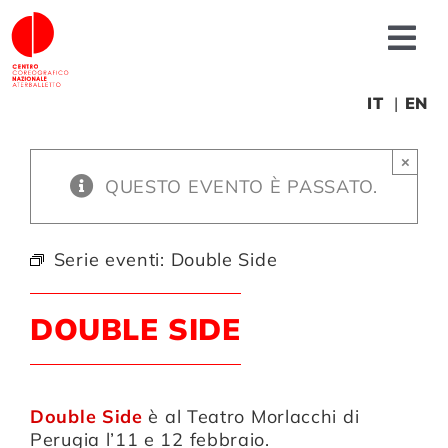
Salta
al
Tog
contenuto
Nav
Chi siamo
IT
EN
×
News
QUESTO EVENTO È PASSATO.
Produzioni
Serie eventi:
Double Side
Progetti
DOUBLE SIDE
Fonderia
Double Side
è al Teatro Morlacchi di
Perugia l’11 e 12 febbraio.
Formazione