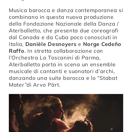
Musica barocca e danza contemporanea si
combinano in questa nuova produzione
Compagnia
della Fondazione Nazionale della Danza /
Aterballetto, che presenta due coreografi
dal Canada e da Cuba poco conosciuti in
Sostienici
Italia,
Danièle Desnoyers
e
Norge Cedeño
Raffo
. In stretta collaborazione con
l’Orchestra La Toscanini di Parma,
Calendario
Aterballetto porta in scena un ensemble
musicale di cantanti e suonatori d’archi,
danzando una suite barocca e lo “Stabat
Mater”di Arvo Pärt.