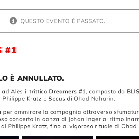
QUESTO EVENTO È PASSATO.
 #1
LO È ANNULLATO.
ad Alès il trittico
Dreamers #1
, composto da
BLI
i Philippe Kratz e
Secus
di Ohad Naharin.
a per ammirare la compagnia attraverso sfumatur
ioso concerto in danza di
Johan Inger
al ritmo inar
 di
Philippe Kratz
, fino al vigoroso rituale di
Ohad 