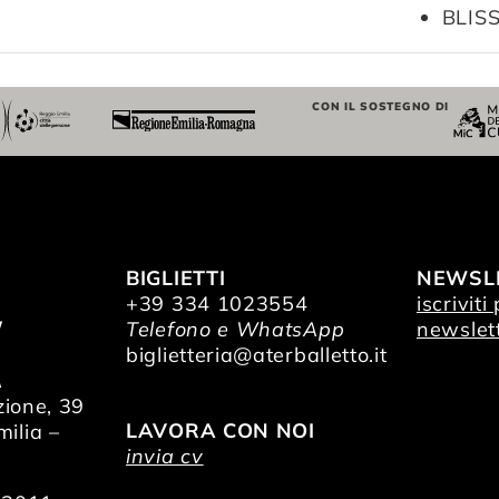
BLISS
CON IL SOSTEGNO DI
BIGLIETTI
NEWSL
+39 334 1023554
iscriviti
/
Telefono e WhatsApp
newslet
O
biglietteria@aterballetto.it
A
zione, 39
LAVORA CON NOI
ilia –
invia cv