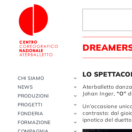
Salta
al
contenuto
DREAMERS
LO SPETTACO
CHI SIAMO
Aterballetto danza 
NEWS
Johan Inger,
“O”
d
PRODUZIONI
PROGETTI
Un’occasione unic
contrasto: dal gio
FONDERIA
ipnotico del duetto
FORMAZIONE
COMPAGNIA