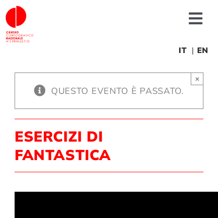
Salta
al
Tog
contenuto
Nav
Chi siamo
IT
EN
×
News
QUESTO EVENTO È PASSATO.
Produzioni
ESERCIZI DI
Progetti
FANTASTICA
Fonderia
Formazione