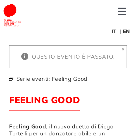
Salta
al
Tog
contenuto
Nav
Chi siamo
IT
EN
×
News
QUESTO EVENTO È PASSATO.
Produzioni
Serie eventi:
Feeling Good
Progetti
FEELING GOOD
Fonderia
Feeling Good
,
il nuovo duetto di
Diego
Tortelli
per un danzatore abile e un
Formazione