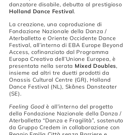
danzatore disabile, debutta al prestigioso
Holland Dance Festival
.
Compagnia
La creazione, una coproduzione di
Fondazione Nazionale della Danza /
Aterballetto e Oriente Occidente Dance
Sostienici
Festival, all’interno di EBA Europe Beyond
Access, cofinanziato dal Programma
Europa Creativa dell’Unione Europea, è
Calendario
presentata nella serata
Mixed Doubles
,
insieme ad altri tre duetti prodotti da
Onassis Cultural Centre (GR), Holland
Dance Festival (NL), Skånes Dansteater
(SE).
Feeling Good
è all’interno del progetto
della Fondazione Nazionale della Danza /
Aterballetto
“Danza e Fragilità”
, sostenuto
da Gruppo Credem in collaborazione con
Reggio Emilia Città senza Barriere e