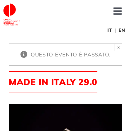
Salta
al
Tog
contenuto
Nav
Chi siamo
IT
EN
×
News
QUESTO EVENTO È PASSATO.
Produzioni
MADE IN ITALY 29.0
Progetti
Fonderia
Formazione