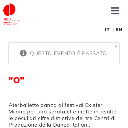
Salta
al
Tog
contenuto
Nav
Chi siamo
IT
EN
×
News
QUESTO EVENTO È PASSATO.
Produzioni
”O”
Progetti
Aterballetto danza al festival Exister
Fonderia
Milano per una serata che mette in risalto
le peculiari cifre distintive dei tre Centri di
Produzione della Danza italiani.
Formazione