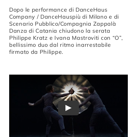
Dopo le performance di DanceHaus
Company / DanceHauspiù di Milano e di
Compagnia
Scenario Pubblico/Compagnia Zappalà
Danza di Catania chiudono la serata
Philippe Kratz
e
Ivana Mastroviti
con
“O”
,
Sostienici
bellissimo duo dal ritmo inarrestabile
firmato da Philippe.
Calendario
Play