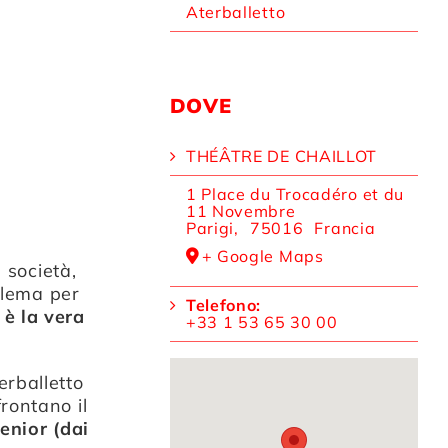
Aterballetto
DOVE
THÉÂTRE DE CHAILLOT
1 Place du Trocadéro et du
11 Novembre
Parigi
,
75016
Francia
+ Google Maps
 società,
blema per
Telefono:
 è la vera
+33 1 53 65 30 00
rballetto
rontano il
enior (dai