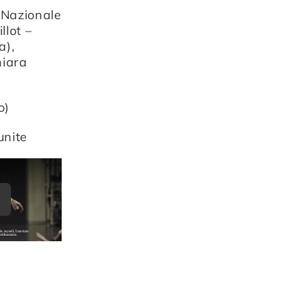
 Nazionale
llot –
a),
hiara
o)
unite
ay