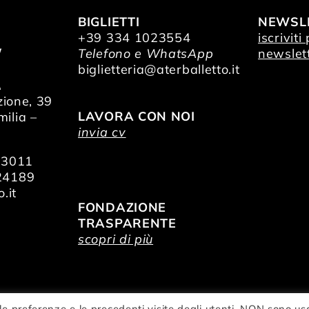
BIGLIETTI
NEWSL
+39 334 1023554
iscriviti
/
Telefono e WhatsApp
newslet
O
biglietteria@aterballetto.it
A
zione, 39
LAVORA CON NOI
ilia –
invia cv
73011
24189
.it
FONDAZIONE
TRASPARENTE
scopri di più
le preferenze e le precedenti visite degli utenti. NON sono us