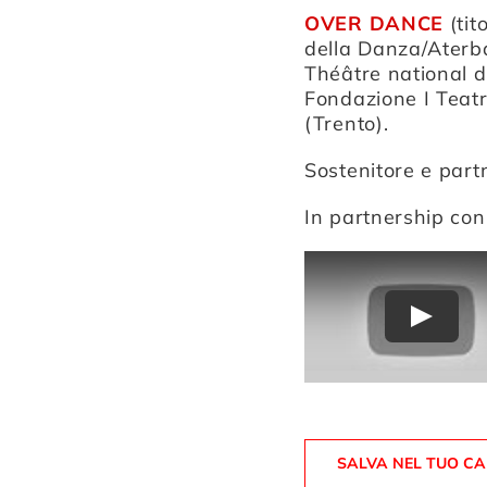
OVER DANCE
(tit
della Danza/Aterbal
Théâtre national d
Fondazione I Teatr
(Trento).
Sostenitore e part
In partnership co
Play
SALVA NEL TUO C