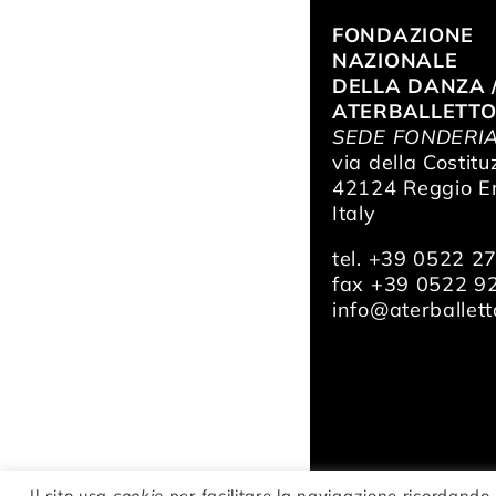
FONDAZIONE
NAZIONALE
DELLA DANZA 
ATERBALLETT
SEDE FONDERI
via della Costitu
42124 Reggio Em
Italy
tel. +39 0522 2
fax +39 0522 9
info@aterballetto
Il sito usa
cookie
per facilitare la navigazione ricordando 