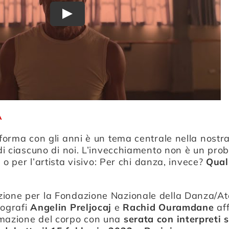
Play
A
sforma con gli anni è un tema centrale nella nostra
à di ciascuno di noi. L’invecchiamento non è un pro
re o per l’artista visivo: Per chi danza, invece?
Qual
ione per la Fondazione Nazionale della Danza/Ate
eografi
Angelin Preljocaj
e
Rachid Ouramdane
aff
rmazione del corpo con una
serata con interpreti s