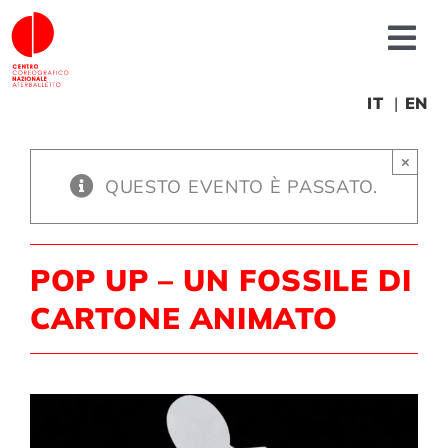
Salta
al
Tog
contenuto
Nav
Chi siamo
IT
EN
×
News
QUESTO EVENTO È PASSATO.
Produzioni
POP UP – UN FOSSILE DI
Progetti
CARTONE ANIMATO
Fonderia
Formazione