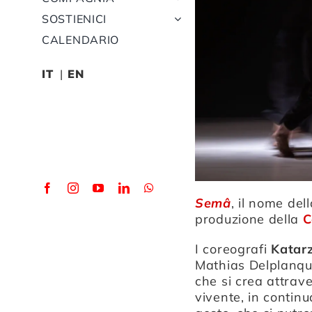
SOSTIENICI
CALENDARIO
IT
EN
Semâ
, il nome del
produzione della
C
I coreografi
Katar
Mathias Delplanque
che si crea attrave
vivente, in continu