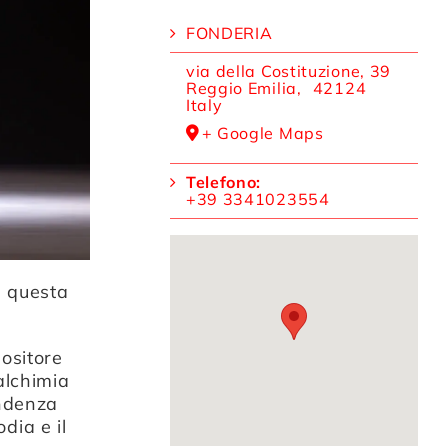
FONDERIA
via della Costituzione, 39
Reggio Emilia
,
42124
Italy
+ Google Maps
Telefono:
+39 3341023554
 a questa
ositore
alchimia
endenza
dia e il