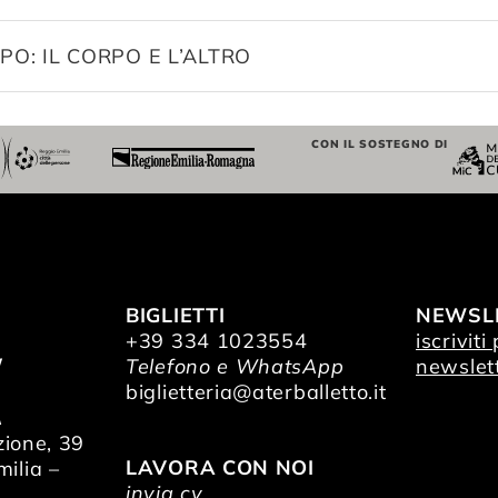
PO: IL CORPO E L’ALTRO
CON IL SOSTEGNO DI
BIGLIETTI
NEWSL
+39 334 1023554
iscriviti
/
Telefono e WhatsApp
newslet
O
biglietteria@aterballetto.it
A
zione, 39
LAVORA CON NOI
ilia –
invia cv