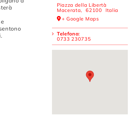
bligano a
Piazza della Libertà
sterà
Macerata
,
62100
Italia
+ Google Maps
ne
 sentono
Telefono:
.
0733 230735