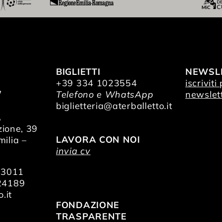
BIGLIETTI
NEWSL
+39 334 1023554
iscriviti
/
Telefono e WhatsApp
newslet
O
biglietteria@aterballetto.it
A
zione, 39
LAVORA CON NOI
ilia –
invia cv
73011
24189
.it
FONDAZIONE
TRASPARENTE