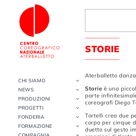
Salta
al
contenuto
STORIE
Aterballetto danz
CHI SIAMO
Storie
è una piccol
NEWS
parte infinitesimal
PRODUZIONI
coreografi
Diego To
PROGETTI
Tortelli crea due p
FONDERIA
corpo per cinque d
FORMAZIONE
duetto sul gesto im
COMPAGNIA