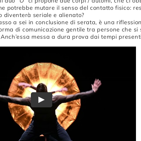
 Il duo
“O”
ci propone due corpi / automi, che ci ob
me potrebbe mutare il senso del contatto fisico: re
o diventerà seriale e alienato?
asso a sei in conclusione di serata, è una riflessio
forma di comunicazione gentile tra persone che si
. Anch’essa messa a dura prova dai tempi presenti
Play