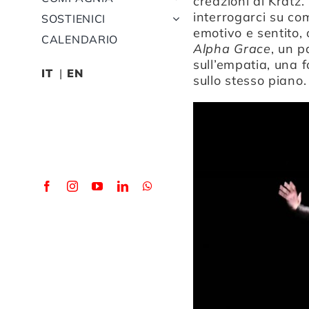
creazioni di Kratz.
interrogarci su co
SOSTIENICI
emotivo e sentito, 
CALENDARIO
Alpha Grace
, un p
sull’empatia, una 
IT
EN
sullo stesso piano