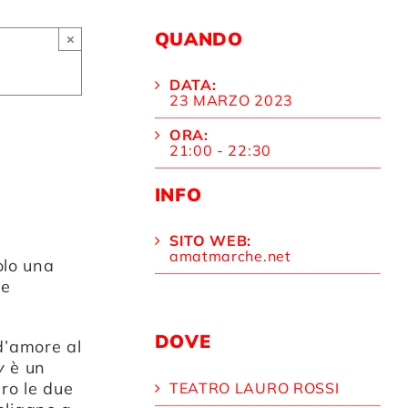
QUANDO
×
DATA:
23 MARZO 2023
ORA:
21:00 - 22:30
INFO
SITO WEB:
amatmarche.net
olo una
ue
DOVE
 d’amore al
y
è un
uro le due
TEATRO LAURO ROSSI