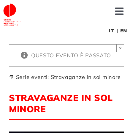
Salta
al
Tog
contenuto
Nav
Chi siamo
IT
EN
×
News
QUESTO EVENTO È PASSATO.
Produzioni
Serie eventi:
Stravaganze in sol minore
Progetti
STRAVAGANZE IN SOL
MINORE
Fonderia
Formazione