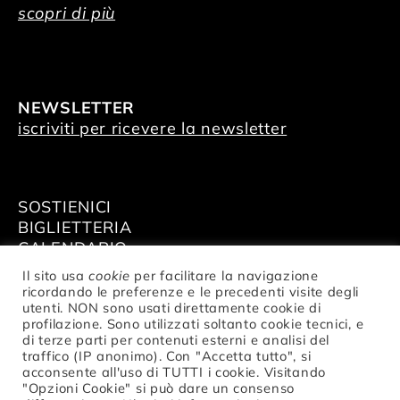
scopri di più
NEWSLETTER
iscriviti per ricevere la newsletter
SOSTIENICI
BIGLIETTERIA
CALENDARIO
AFFITTA GLI SPAZI
Il sito usa
cookie
per facilitare la navigazione
ricordando le preferenze e le precedenti visite degli
utenti. NON sono usati direttamente cookie di
profilazione. Sono utilizzati soltanto cookie tecnici, e
di terze parti per contenuti esterni e analisi del
traffico (IP anonimo). Con "Accetta tutto", si
© Fondazione Nazionale della Danza
acconsente all'uso di TUTTI i cookie. Visitando
Aterballetto | C. F. / P.IVA 02047370354 |
"Opzioni Cookie" si può dare un consenso