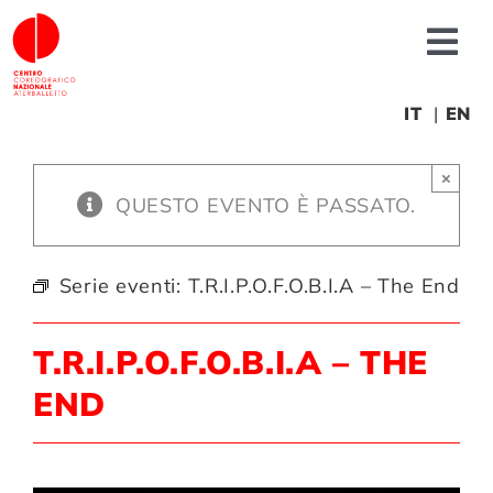
Salta
al
Tog
contenuto
Nav
Chi siamo
IT
EN
×
News
QUESTO EVENTO È PASSATO.
Produzioni
Serie eventi:
T.R.I.P.O.F.O.B.I.A – The End
Progetti
T.R.I.P.O.F.O.B.I.A – THE
END
Fonderia
Formazione