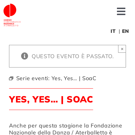
Salta
al
Tog
contenuto
Nav
Chi siamo
IT
EN
×
News
QUESTO EVENTO È PASSATO.
Produzioni
Serie eventi:
Yes, Yes… | SoaC
Progetti
YES, YES… | SOAC
Fonderia
Anche per questa stagione la Fondazione
Nazionale della Danza / Aterballetto è
Formazione