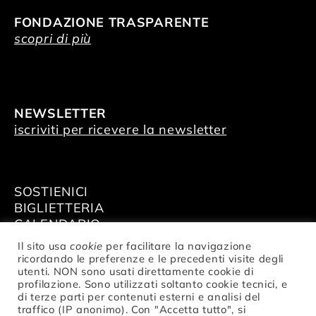
FONDAZIONE TRASPARENTE
scopri di più
NEWSLETTER
iscriviti per ricevere la newsletter
SOSTIENICI
BIGLIETTERIA
CALENDARIO
AFFITTA GLI SPAZI
Il sito usa
cookie
per facilitare la navigazione
ricordando le preferenze e le precedenti visite degli
utenti. NON sono usati direttamente cookie di
profilazione. Sono utilizzati soltanto cookie tecnici, e
di terze parti per contenuti esterni e analisi del
traffico (IP anonimo). Con "Accetta tutto", si
© Fondazione Nazionale della Danza