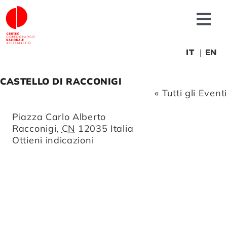
Salta
al
Tog
contenuto
Nav
Chi siamo
IT
EN
CASTELLO DI RACCONIGI
News
« Tutti gli Eventi
Indirizzo
Piazza Carlo Alberto
Produzioni
Racconigi
,
CN
12035
Italia
Ottieni indicazioni
Progetti
Fonderia
Formazione