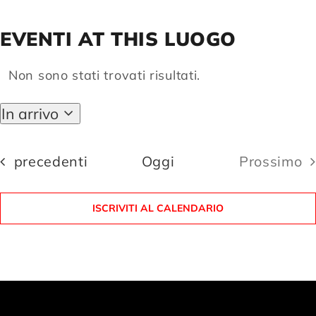
EVENTI AT THIS LUOGO
Compagnia
Non sono stati trovati risultati.
Notice
Sostienici
In arrivo
Seleziona
Calendario
la
data.
Eventi
precedenti
Oggi
Prossimo
Eventi
ISCRIVITI AL CALENDARIO