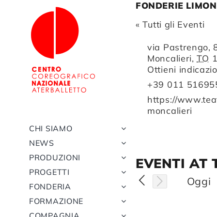
Salta
FONDERIE LIMON
al
« Tutti gli Eventi
contenuto
Indirizzo
via Pastrengo, 
Moncalieri
,
TO
Ottieni indicazi
Telefono
+39 011 51695
Website
https://www.teat
moncalieri
CHI SIAMO
NEWS
PRODUZIONI
EVENTI AT 
PROGETTI
Oggi
FONDERIA
FORMAZIONE
COMPAGNIA