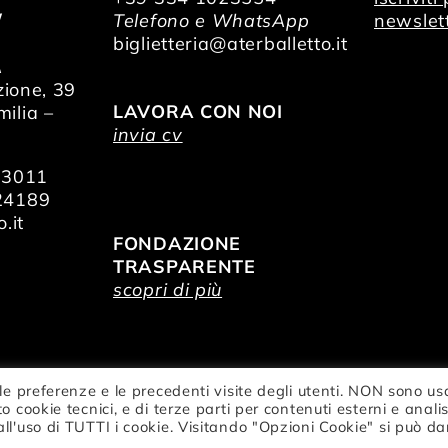
/
Telefono e WhatsApp
newslet
O
biglietteria@aterballetto.it
A
zione, 39
LAVORA CON NOI
ilia –
invia cv
73011
24189
.it
FONDAZIONE
TRASPARENTE
scopri di più
le preferenze e le precedenti visite degli utenti. NON sono us
ionale della Danza Aterballetto | C. F. / P.IVA
o cookie tecnici, e di terze parti per contenuti esterni e analis
privacy
all'uso di TUTTI i cookie. Visitando "Opzioni Cookie" si può da