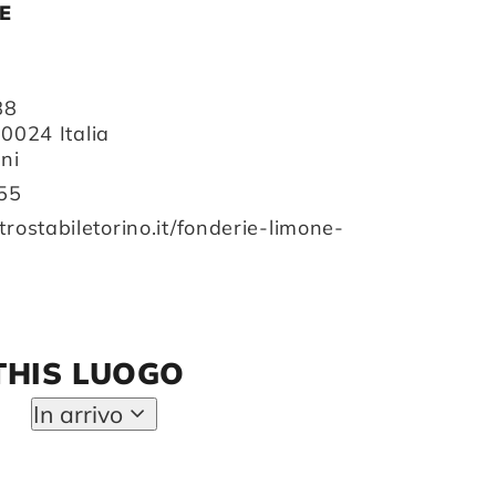
E
88
10024
Italia
oni
55
rostabiletorino.it/fonderie-limone-
THIS LUOGO
In arrivo
Seleziona
la
data.