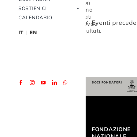
Non
SOSTIENICI
sono
stati
CALENDARIO
Notice
Eventi
precede
trovati
risultati.
IT
EN
SOCI FONDATORI
FONDAZIONE
NAZIONALE