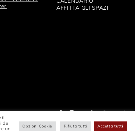
CALENDARIO
ter
AFFITTA GLI SPAZI
ati
i del
Opzioni Cookie
Rifiuta tutti
Accetta tutti
re un