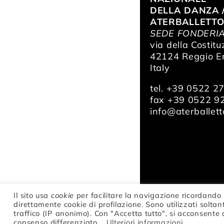
DELLA DANZA 
ATERBALLETT
SEDE FONDERI
via della Costitu
42124 Reggio Em
Italy
tel. +39 0522 2
fax +39 0522 9
info@aterballetto
Il sito usa
cookie
per facilitare la navigazione ricordando 
© Fondazione Naz
direttamente cookie di profilazione. Sono utilizzati soltant
02047370354 |
traffico (IP anonimo). Con "Accetta tutto", si acconsente 
consenso differenziato.
Ulteriori informazioni