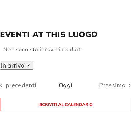
Compagnia
EVENTI AT THIS LUOGO
Sostienici
Non sono stati trovati risultati.
Notice
Calendario
In arrivo
Seleziona
la
data.
Eventi
precedenti
Oggi
Prossimo
Eventi
ISCRIVITI AL CALENDARIO