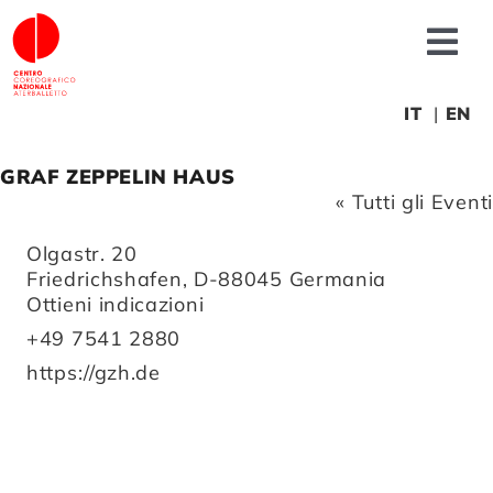
Salta
al
Tog
contenuto
Nav
Chi siamo
IT
EN
GRAF ZEPPELIN HAUS
News
« Tutti gli Eventi
Indirizzo
Olgastr. 20
Produzioni
Friedrichshafen
,
D-88045
Germania
Ottieni indicazioni
Progetti
Telefono
+49 7541 2880
Website
https://gzh.de
Fonderia
Formazione