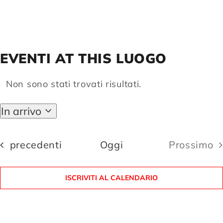
Compagnia
EVENTI AT THIS LUOGO
Sostienici
Non sono stati trovati risultati.
Notice
Calendario
In arrivo
Seleziona
la
data.
Eventi
precedenti
Oggi
Prossimo
Eventi
ISCRIVITI AL CALENDARIO