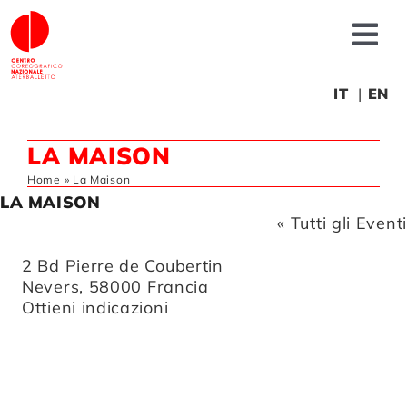
Salta
al
Tog
contenuto
Nav
Chi siamo
IT
EN
LA MAISON
News
Home
»
La Maison
LA MAISON
Produzioni
« Tutti gli Eventi
Indirizzo
2 Bd Pierre de Coubertin
Progetti
Nevers
,
58000
Francia
Ottieni indicazioni
Fonderia
Formazione