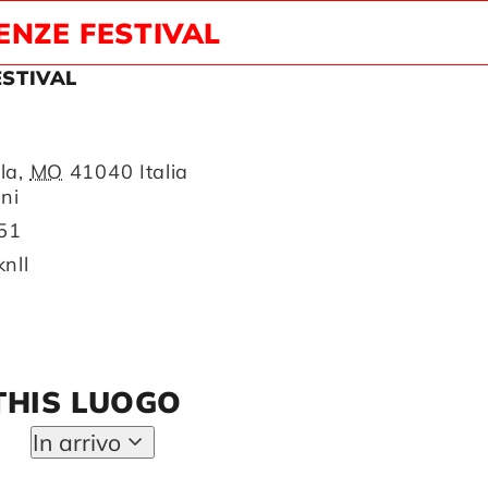
NZE FESTIVAL
STIVAL
la
,
MO
41040
Italia
oni
51
knll
THIS LUOGO
In arrivo
Seleziona