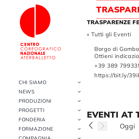
Salta
TRASPARE
al
contenuto
TRASPARENZE FE
« Tutti gli Eventi
Indirizzo
Borgo di Gombo
Ottieni indicazi
Telefono
+39 389 79933
Website
https://bit.ly/39i
CHI SIAMO
NEWS
PRODUZIONI
PROGETTI
EVENTI AT 
FONDERIA
Oggi
FORMAZIONE
COMPAGNIA