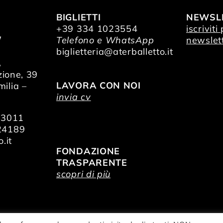
BIGLIETTI
NEWSL
+39 334 1023554
iscriviti
/
Telefono e WhatsApp
newslet
O
biglietteria@aterballetto.it
A
zione, 39
LAVORA CON NOI
ilia –
invia cv
73011
24189
.it
FONDAZIONE
TRASPARENTE
scopri di più