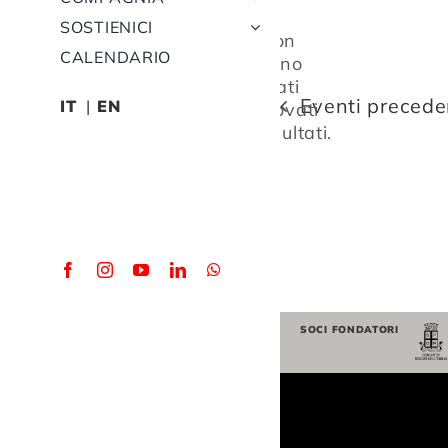
SOSTIENICI
Non
CALENDARIO
sono
stati
Notice
Eventi
precede
IT
EN
trovati
risultati.
SOCI FONDATORI