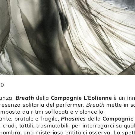
30
danza.
Breath
della
Compagnie L’Eolienne
è un inn
presenza solitaria del performer,
Breath
mette in s
mposta da ritmi soffocati e violoncello.
nte, brutale e fragile,
Phasmes
della
Compagnie 
 crudi, tattili, trasmutabili, per interrogarci su qu
ombra, una misteriosa entità ci osserva. Lo spetta