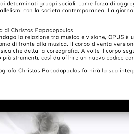
e di determinati gruppi sociali, come forza di aggr
rallelismi con la società contemporanea. La giorna
a di Christos Papadopoulos
daga la relazione tra musica e visione, OPUS è un
mo di fronte alla musica. Il corpo diventa version
isica che detta la coreografia. A volte il corpo segu
 più strumenti, così da offrire un nuovo codice con
reografo Christos Papadopoulos fornirà la sua inte