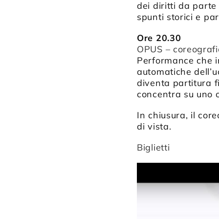
dei diritti da part
spunti storici e pa
Ore 20.30
OPUS – coreografi
Performance che in
automatiche dell’uo
diventa partitura f
concentra su uno o
In chiusura, il co
di vista.
Biglietti