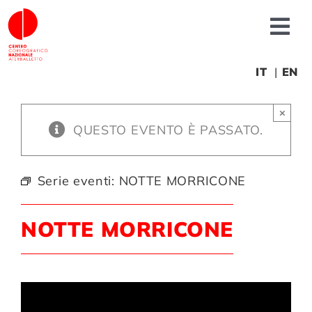
Salta
al
Tog
contenuto
Nav
Chi siamo
IT
EN
×
News
QUESTO EVENTO È PASSATO.
Produzioni
Serie eventi:
NOTTE MORRICONE
Progetti
NOTTE MORRICONE
Fonderia
Formazione