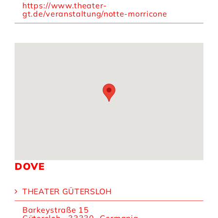
https://www.theater-
gt.de/veranstaltung/notte-morricone
DOVE
THEATER GÜTERSLOH
Barkeystraße 15
Gütersloh
,
33330
Germania