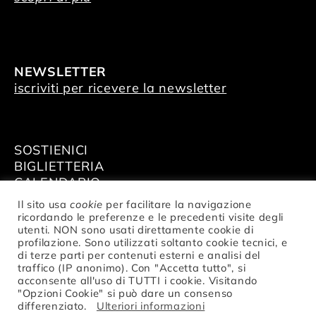
NEWSLETTER
iscriviti per ricevere la newsletter
SOSTIENICI
BIGLIETTERIA
CALENDARIO
AFFITTA GLI SPAZI
Il sito usa
cookie
per facilitare la navigazione
ricordando le preferenze e le precedenti visite degli
utenti. NON sono usati direttamente cookie di
profilazione. Sono utilizzati soltanto cookie tecnici, e
di terze parti per contenuti esterni e analisi del
traffico (IP anonimo). Con "Accetta tutto", si
© Fondazione Nazionale della Danza
acconsente all'uso di TUTTI i cookie. Visitando
Aterballetto | C. F. / P.IVA 02047370354 |
"Opzioni Cookie" si può dare un consenso
privacy
differenziato.
Ulteriori informazioni