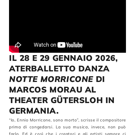
Compagnia
Sostienici
IL 28 E 29 GENNAIO 2026,
Calendario
ATERBALLETTO DANZA
NOTTE
MORRICONE
DI
MARCOS MORAU AL
THEATER GÜTERSLOH IN
GERMANIA.
“Io, Ennio Morricone, sono morto”, scrisse il compositore
prima di congedarsi. La sua musica, invece, non può
farlo. Ed è così che i creatori e gli artisti sempre ci