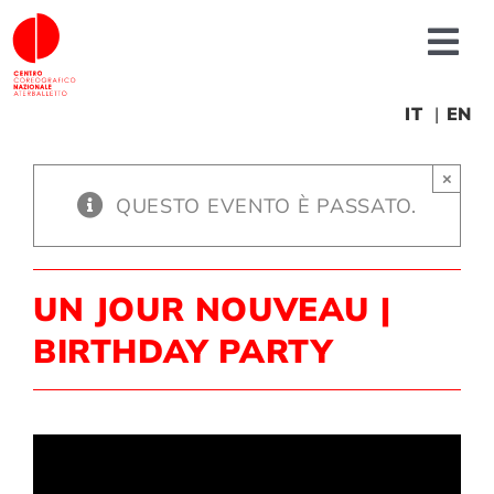
Salta
al
Tog
contenuto
Nav
Chi siamo
IT
EN
×
News
QUESTO EVENTO È PASSATO.
Produzioni
UN JOUR NOUVEAU |
Progetti
BIRTHDAY PARTY
Fonderia
Formazione