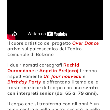
Compagnia
Sostienici
Il cuore artistico del progetto
Over Dance
Calendario
arriva sul palcoscenico del Teatro
Comunale di Bolzano.
I due rinomati coreografi
Rachid
Ouramdane
e
Angelin Preljocaj
firmano
rispettivamente
Un Jour nouveau
e
Birthday Party
e affrontano il tema della
trasformazione del corpo con una
serata
con interpreti senior (dai 65 ai 79 anni)
.
Il corpo che si trasforma con gli anni è un
tema centrale nella nostra società, e nella