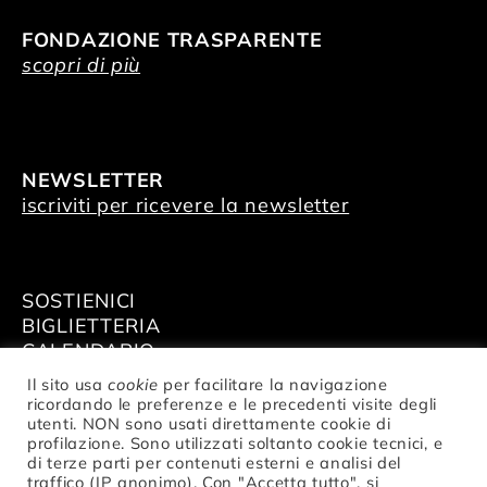
FONDAZIONE TRASPARENTE
scopri di più
NEWSLETTER
iscriviti per ricevere la newsletter
SOSTIENICI
BIGLIETTERIA
CALENDARIO
AFFITTA GLI SPAZI
Il sito usa
cookie
per facilitare la navigazione
ricordando le preferenze e le precedenti visite degli
utenti. NON sono usati direttamente cookie di
profilazione. Sono utilizzati soltanto cookie tecnici, e
di terze parti per contenuti esterni e analisi del
traffico (IP anonimo). Con "Accetta tutto", si