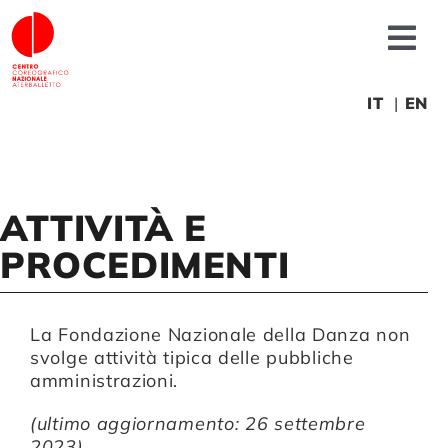
Salta
al
Tog
contenuto
Nav
Chi siamo
IT
EN
News
ATTIVITÀ E
Produzioni
PROCEDIMENTI
Progetti
La Fondazione Nazionale della Danza non
svolge attività tipica delle pubbliche
Fonderia
amministrazioni.
(ultimo aggiornamento: 26 settembre
Formazione
2023)