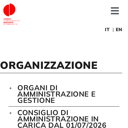
Salta
al
Tog
contenuto
Nav
Chi siamo
IT
EN
News
ORGANIZZAZIONE
Produzioni
ORGANI DI
Progetti
AMMINISTRAZIONE E
GESTIONE
Fonderia
CONSIGLIO DI
AMMINISTRAZIONE IN
CARICA DAL 01/07/2026
Formazione